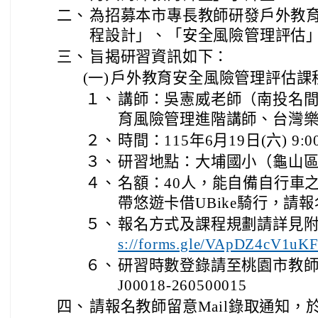
二、
為招募本市專長教師研發戶外教
程設計」、「安全風險管理評估
三、
旨揭研習資訊如下：
(一)
戶外教育安全風險管理評估課
１、
講師：吳憲威老師（南投名
育風險管理進階講師、台灣
２、
時間：115年6月19日(六) 9:00
３、
研習地點：大埔國小（龜山區
４、
名額：40人，能自備自行車
帶悠遊卡借UBike騎行，請
５、
報名方式及課程規劃請詳見附件
s://forms.gle/VApDZ4cV1u
６、
研習時數登錄請至桃園市教
J00018-260500015
四、
請報名教師留意Mail錄取通知