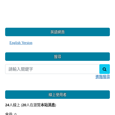
:::
英語網頁
English Version
搜尋
sear
進階搜尋
線上使用者
24
人線上 (
20
人在瀏覽
本站消息
)
會員: 0