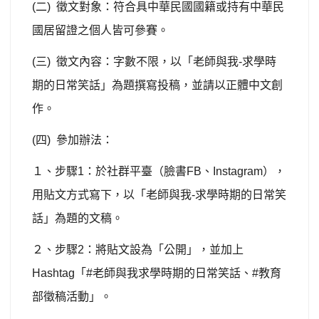
(
二
)
徵文對象：符合具中華民國國籍或持有中華民
國居留證之個人皆可參賽。
(
三
)
徵文內容：字數不限，以「老師與我
-
求學時
期的日常笑話」為題撰寫投稿，並請以正體中文創
作。
(
四
)
參加辦法：
１、步驟
1
：於社群平臺（臉書
FB
、
Instagram
），
用貼文方式寫下，以「老師與我
-
求學時期的日常笑
話」為題的文稿。
２、步驟
2
：將貼文設為「公開」，並加上
Hashtag
「
#
老師與我求學時期的日常笑話、
#
教育
部徵稿活動」。