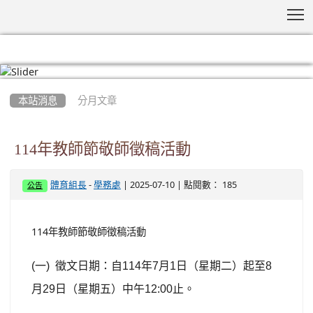
T
:::
本站消息
分月文章
114年教師節敬師徵稿活動
-
| 2025-07-10 | 點閱數： 185
體育組長
學務處
公告
114年教師節敬師徵稿活動
(
一
)
徵文日期：自
114
年
7
月
1
日（星期二）起至
8
月
29
日（星期五）中午
12:00
止。