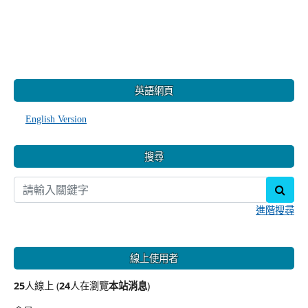
:::
英語網頁
English Version
搜尋
sear
進階搜尋
線上使用者
25
人線上 (
24
人在瀏覽
本站消息
)