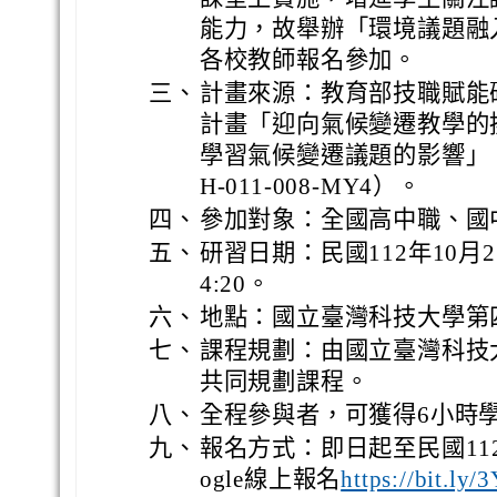
能力，故舉辦「環境議題融
各校教師報名參加。
三、
計畫來源：教育部技職賦能研
計畫「迎向氣候變遷教學的
學習氣候變遷議題的影響」（計畫
H-011-008-MY4）。
四、
參加對象：全國高中職、國
五、
研習日期：民國112年10月
4:20。
六、
地點：國立臺灣科技大學第四
七、
課程規劃：由國立臺灣科技
共同規劃課程。
八、
全程參與者，可獲得6小時
九、
報名方式：即日起至民國112
ogle線上報名
https://bit.ly