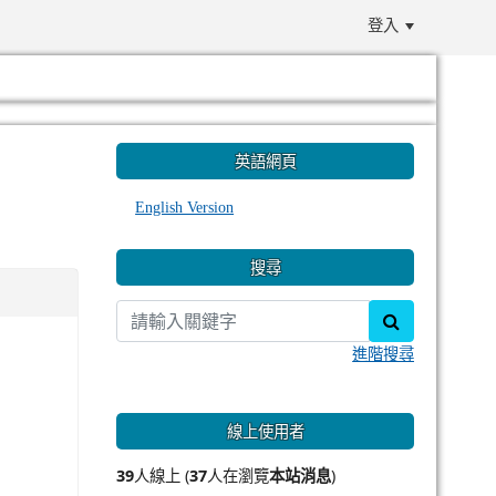
登入
:::
英語網頁
English Version
搜尋
search
進階搜尋
線上使用者
39
人線上 (
37
人在瀏覽
本站消息
)