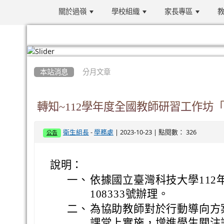
關於過嶺
學校組織
家長專區
教
:::
本站消息
分月文章
轉知~112學年度全國教師研習工作坊
-
| 2023-10-23 | 點閱數： 326
衛生組長
學務處
公告
說明：
一、
依據國立臺灣科技大學112年
108333號辦理。
二、
為協助教師對於行動導向方
課堂上實施，增進學生關注