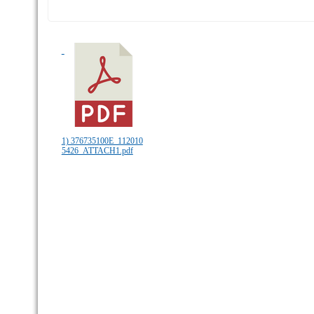
1) 376735100E_112010
5426_ATTACH1.pdf