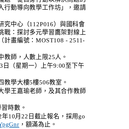
入行動導向教學工作坊」，邀請
究中心（112P016）與國科會
挑戰：探討多元學習鷹架對線上
編號：MOST108 - 2511-
中教師，人數上限25人。
23日（星期一）上午9:00至下午
教學大樓5樓506教室。
大學王嘉瑜老師，及其合作教師
學習時數。
年10月22日截止報名，採用go
，額滿為止。
/3YpgGnr