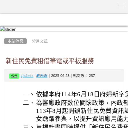
T
:::
本站消息
分月文章
新住民免費租借筆電或平板服務
-
| 2025-06-23 | 點閱數： 237
gladmin
教務處
公告
一、
依據本府114年6月18日府婦新字第
二、
為響應政府數位關懷政策，內政
113年8月起開辦新住民免費資
女踴躍參與，以提升資訊應用能
三、
旨揭計畫同時提供「新住民免費