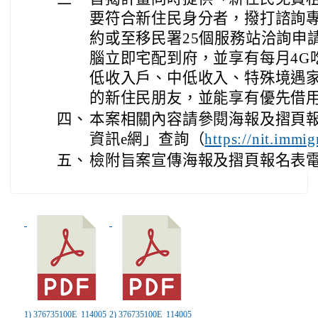
要符合新住民身分者，撥打諮詢專線08
約或至移民署25個服務站洽詢申
腦立即宅配到府，並享有每月4G
低收入戶、中低收入、特殊境遇
的新住民朋友，並能享有優先借
四、
本案相關內容請參閱海報及摺頁
資訊e網」查詢（
https://nit.immig
五、
檢附旨案宣傳海報及摺頁報名表電
1) 376735100E_114005
2) 376735100E_114005