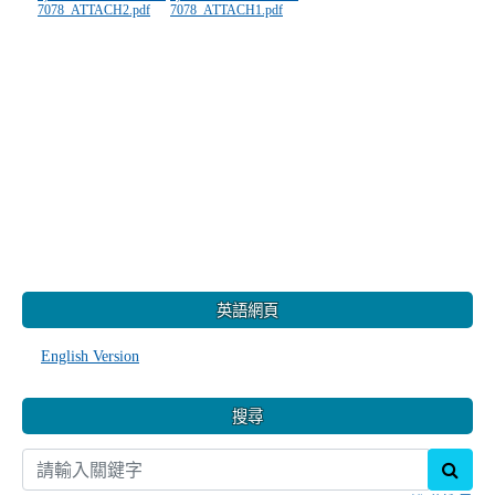
7078_ATTACH2.pdf
7078_ATTACH1.pdf
:::
英語網頁
English Version
搜尋
sear