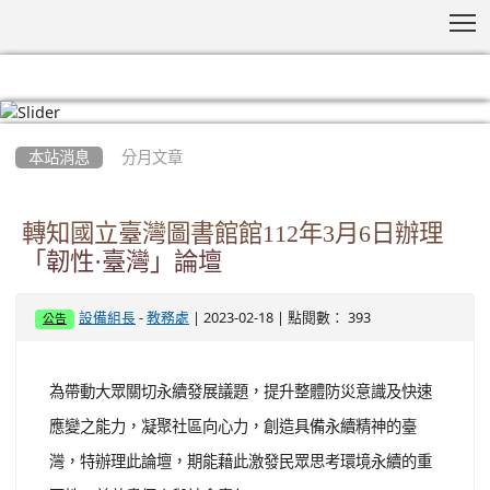
T
:::
本站消息
分月文章
轉知國立臺灣圖書館館112年3月6日辦理
「韌性·臺灣」論壇
-
| 2023-02-18 | 點閱數： 393
設備組長
教務處
公告
為帶動大眾關切永續發展議題，提升整體防災意識及快速
應變之能力，凝聚社區向心力，創造具備永續精神的臺
灣，特辦理此論壇，期能藉此激發民眾思考環境永續的重