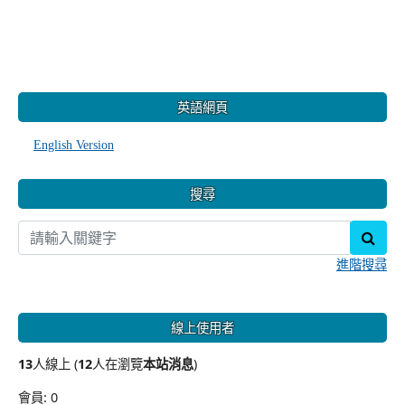
:::
英語網頁
English Version
搜尋
sear
進階搜尋
線上使用者
13
人線上 (
12
人在瀏覽
本站消息
)
會員: 0