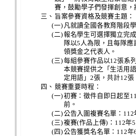
賽，鼓勵學子們發揮創意，
三、
旨案參賽資格及競賽主題：
(一)
凡就讀全國各教育階段
(二)
報名學生可選擇獨立完成
隊以5人為限，且每隊應
領獎金之代表人。
(三)
每組參賽作品以12張系
本競賽提供之「生活用語
定用語」2張，共計12張
四、
競賽重要時程：
(一)
初賽：徵件自即日起至112
前。
(二)
公告入圍複賽名單：112年
(三)
複賽(作品上傳)：112年
(四)
公告獲獎名名單：112年6