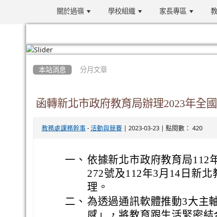
關於過嶺
學校組織
家長專區
教
:::
本站消息
分月文章
函轉新北市政府教育局辦理2023年全
-
| 2023-03-23 | 點閱數： 420
教務處課務幹事
活動與競賽
一、
依據新北市政府教育局112年3
272號及112年3月14日新北
理。
二、
為透過通訊軟體推動3大主
感」，將教育跟生活緊密結