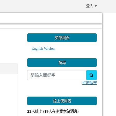
登入
:::
英語網頁
English Version
搜尋
search
進階搜尋
線上使用者
23
人線上 (
19
人在瀏覽
本站消息
)