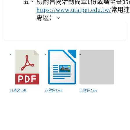
五、
檢附旨揭活動簡章1份或請至臺北
常用連
https://www.utaipei.edu.tw/
專區）。
1) 本文.pdf
2) 附件1.odt
3) 附件2.jpg