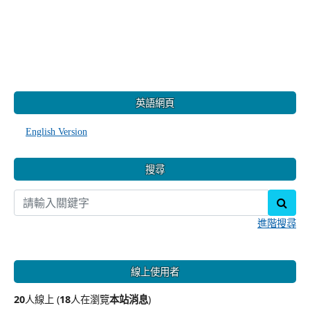
:::
英語網頁
English Version
搜尋
sear
進階搜尋
線上使用者
20
人線上 (
18
人在瀏覽
本站消息
)