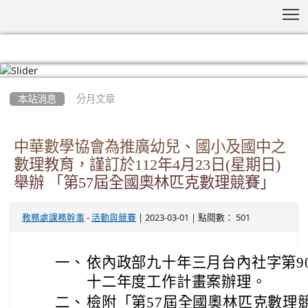
T
:::
本站消息
分月文章
中華數學協會為推廣幼兒、國小及國中之
數理教育，謹訂於112年4月23日(星期日)
舉辦 「第57屆全國奧林匹克數理競賽」
-
| 2023-03-01 | 點閱數： 501
教務處課務幹事
活動與競賽
一、
依內政部九十年三月台內社字第90
十二年度工作計畫案辦理。
二、
檢附「第57屆全國奧林匹克數理