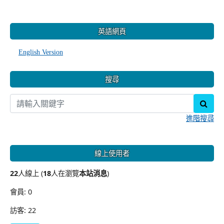
:::
英語網頁
English Version
搜尋
sear
進階搜尋
線上使用者
22
人線上 (
18
人在瀏覽
本站消息
)
會員: 0
訪客: 22