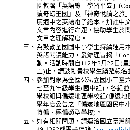
國教署「英語線上學習平臺」(Cool
讀奇幻王國」及「神奇悅讀之旅
度適中之英語電子繪本，加註中
文章內容進行命題，協助學生於
文章之理解程度。
三、
為鼓勵全國國中小學生持續運用
英語閱讀能力，爰辦理旨揭「Cool 
動。活動時間自112年3月27日(星
五)止，請鼓勵貴校學生踴躍報名
四、
參加對象為全國公私立國小三至六
七至九年級學生(國中組)，各組
學校組與偏遠地區學校組(偏遠地
學年度公告之「偏遠地區國民中
特偏、極偏類型學校)。
五、
如有相關問題，請逕洽國立臺灣師範
49-1392或電子信箱：
coolenglis