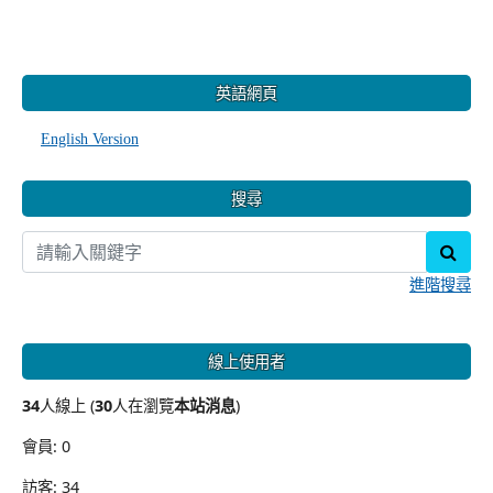
:::
英語網頁
English Version
搜尋
sear
進階搜尋
線上使用者
34
人線上 (
30
人在瀏覽
本站消息
)
會員: 0
訪客: 34