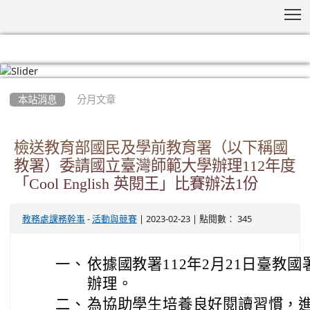
T
:::
本站消息
分月文章
檢送教育部國民及學前教育署（以下稱國
教署）委請國立臺灣師範大學辦理112年度
「Cool English 英閱王」比賽辦法1份
-
| 2023-02-23 | 點閱數： 345
教務處課務幹事
活動與競賽
一、
依據國教署112年2月21日臺教國署
辦理。
二、
為協助學生培養良好閱讀習慣，