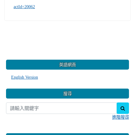
actId=20062
:::
英語網頁
English Version
搜尋
sear
進階搜尋