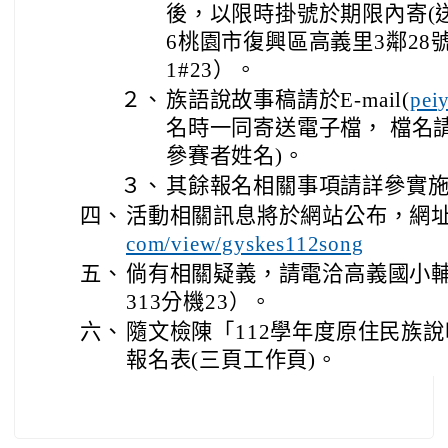
後，以限時掛號於期限內寄(送
6桃園市復興區高義里3鄰28號、
1#23）。
２、
族語說故事稿請於E-mail(
pei
名時一同寄送電子檔， 檔名
參賽者姓名)。
３、
其餘報名相關事項請詳參實施
四、
活動相關訊息將於網站公布，網
com/view/gyskes112song
五、
倘有相關疑義，請電洽高義國小輔導主
313分機23）。
六、
隨文檢陳「112學年度原住民族
報名表(三頁工作頁)。