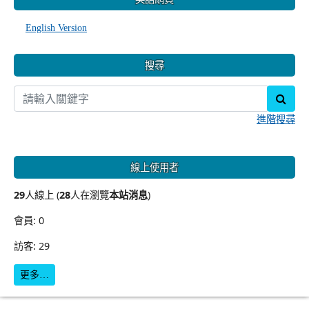
English Version
搜尋
sear
進階搜尋
線上使用者
29
人線上 (
28
人在瀏覽
本站消息
)
會員: 0
訪客: 29
更多…