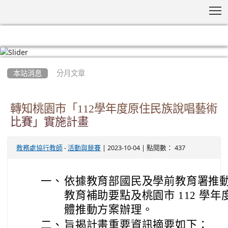
T
:::
本站消息
分月文章
轉知桃園市「112學年度原住民族說唱藝術
比賽」實施計畫
-
| 2023-10-04 | 點閱數： 437
教務處協行教師
活動與競賽
一、
依據教育部國民及學前教育署推
教育補助要點及桃園市 112 學
體推動方案辦理。
二、
旨揭計畫重要資訊摘要如下：