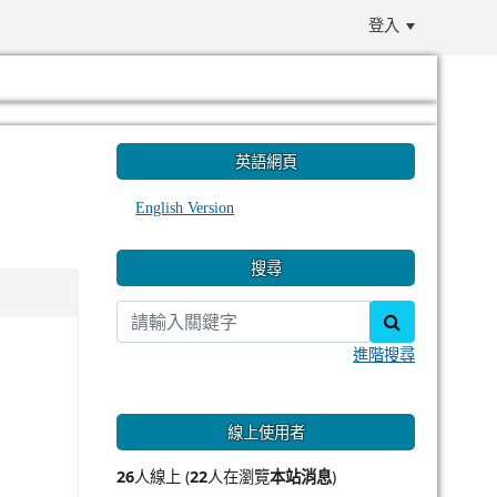
登入
:::
英語網頁
English Version
搜尋
search
進階搜尋
線上使用者
26
人線上 (
22
人在瀏覽
本站消息
)