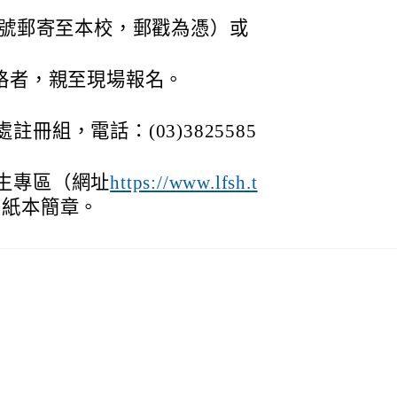
掛號郵寄至本校，郵戳為憑）或
資格者，親至現場報名。
冊組，電話：(03)3825585
生專區（網址
https://www.lfsh.t
售紙本簡章。