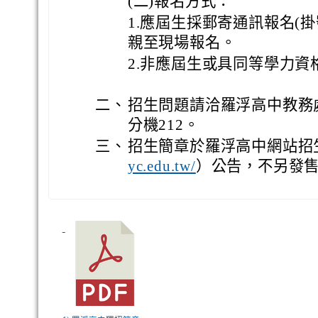
(二)報名方式：
1.應屆生採郵寄通訊報名(
親至現場報名。
2.非應屆生或具同等學力
二、
招生問題請洽羅浮高中教務處註
分機212。
三、
招生簡章於
羅浮高中
網站招
）公告，不另發
yc.edu.tw/