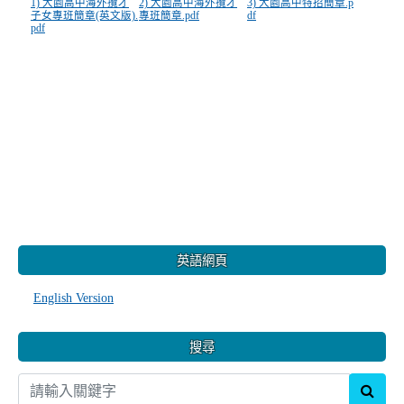
1) 大園高中海外攬才
2) 大園高中海外攬才
3) 大園高中特招簡章.p
子女專班簡章(英文版).
專班簡章.pdf
df
pdf
:::
英語網頁
English Version
搜尋
sear