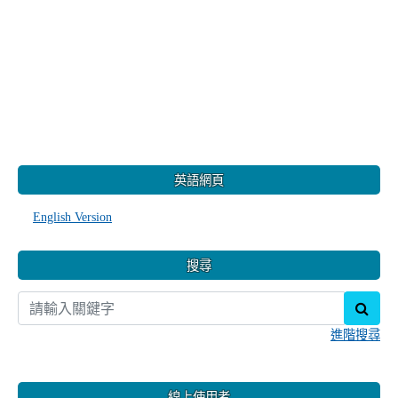
:::
英語網頁
English Version
搜尋
sear
進階搜尋
線上使用者