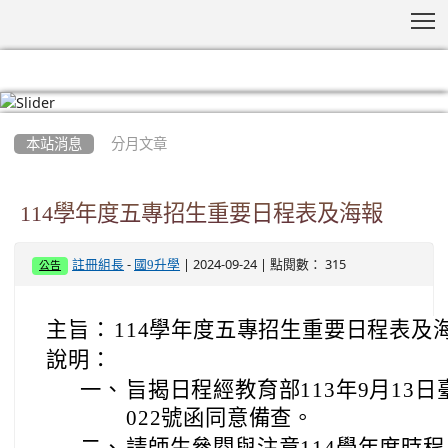
T
:::
本站消息
分月文章
114學年度五專招生重要日程表及海報
-
| 2024-09-24 | 點閱數： 315
註冊組長
國9升學
公告
主旨：
114學年度五專招生重要日程表及
說明：
一、
旨揭日程經教育部113年9月13日臺
022號函同意備查。