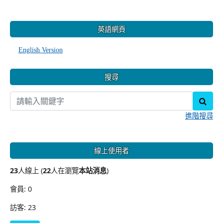
:::
英語網頁
English Version
搜尋
sear
進階搜尋
線上使用者
23
人線上 (
22
人在瀏覽
本站消息
)
會員: 0
訪客: 23