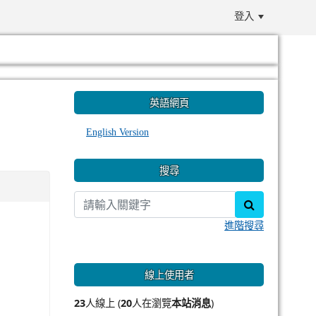
登入
:::
英語網頁
English Version
搜尋
search
進階搜尋
線上使用者
23
人線上 (
20
人在瀏覽
本站消息
)