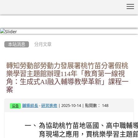
T
:::
本站消息
分月文章
轉知勞動部勞動力發展署桃竹苗分署假桃
樂學習主題館辦理114年「教育第一線視
角：生成式AI融入輔導教學革新」課程一
案
-
| 2025-10-14 | 點閱數： 148
輔導組長
研習進修
公告
一、
為協助桃竹苗地區國、高中職輔導
育現場之應用，賈桃樂學習主題