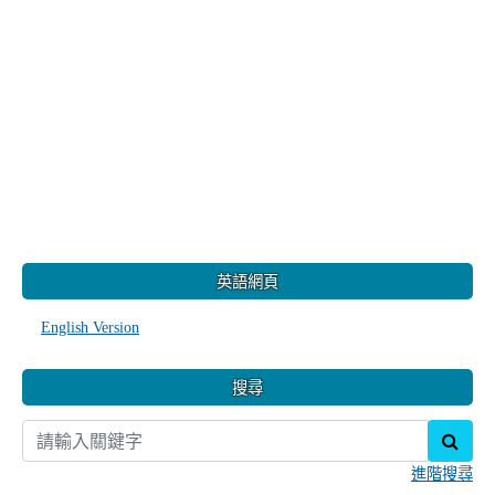
:::
英語網頁
English Version
搜尋
sear
進階搜尋