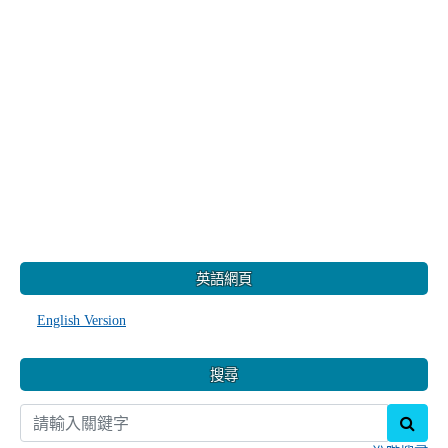
:::
英語網頁
English Version
搜尋
sear