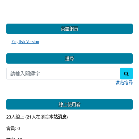
:::
英語網頁
English Version
搜尋
sear
進階搜尋
線上使用者
23
人線上 (
21
人在瀏覽
本站消息
)
會員: 0