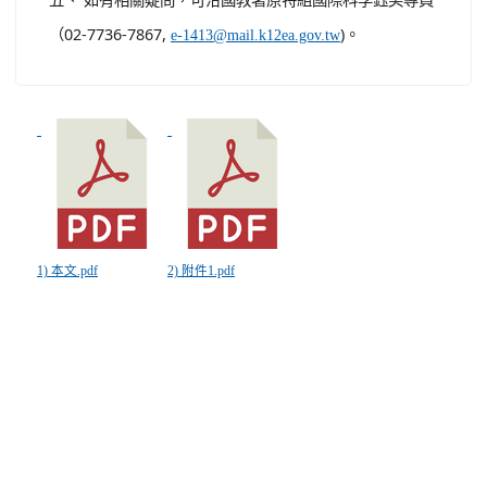
（02-7736-7867,
)。
e-1413@mail.k12ea.gov.tw
1) 本文.pdf
2) 附件1.pdf