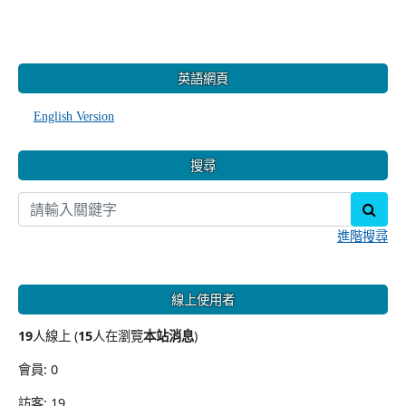
:::
英語網頁
English Version
搜尋
sear
進階搜尋
線上使用者
19
人線上 (
15
人在瀏覽
本站消息
)
會員: 0
訪客: 19