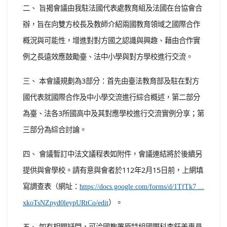
二、 旨揭會議由我駐法國代表處教育組及法國在台協會合
辦，旨在向雙方校長及教師介紹兩國教育領域之國際合作
概況與可能性，增進對對方國之認識與興趣、藉由合作實
例之長遠效應鼓勵臺、法中小學與對方學校進行交流。
三、 本會議規劃為3部分：首先由臺法教育部及駐在對方
國代表就國際合作及中小學交流進行綜合概述，第二部分
為臺、法各3所國高中及其對應學校進行交流實例分享；第
三部分為綜合討論。
四、 會議暫訂中法文議程表如附件，會議連結將於後續另
提供與會學校。請有意與會者於112年2月15日前，上網填
寫調查表（網址：
https://docs.google.com/forms/d/1TfTk7 ...
）。
xkoTsNZpyd0leypURtCo/edit
五、 如有相關疑問，可洽國教署原特組國際科李鈺美專員