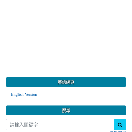
:::
英語網頁
English Version
搜尋
sear