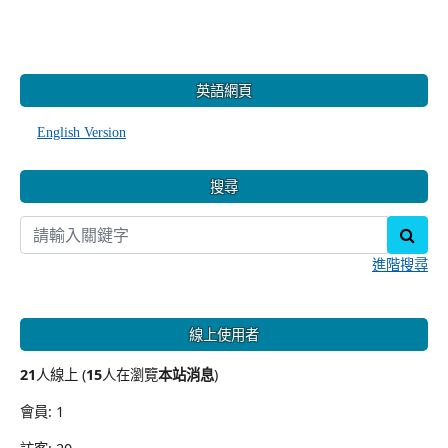
:::
英語網頁
English Version
搜尋
sear
進階搜尋
線上使用者
21
人線上 (
15
人在瀏覽
本站消息
)
會員: 1