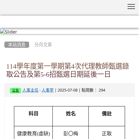
T
:::
本站消息
分月文章
114學年度第一學期第4次代理教師甄選錄
取公告及第5-6招甄選日期延後一日
-
| 2025-07-08 | 點閱數： 294
人事主任
人事室
公告
科目
姓名
備註
健康教育(虛缺)
彭
〇
梅
正取