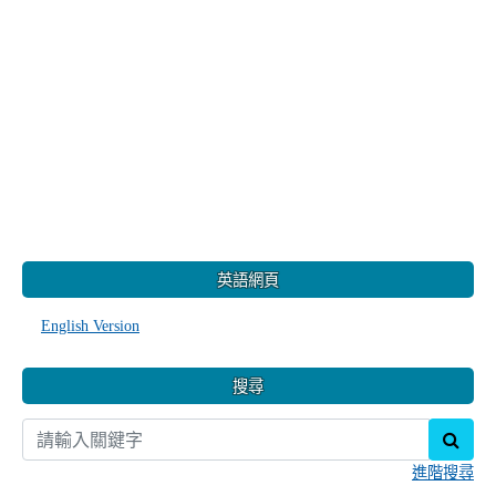
:::
英語網頁
English Version
搜尋
sear
進階搜尋