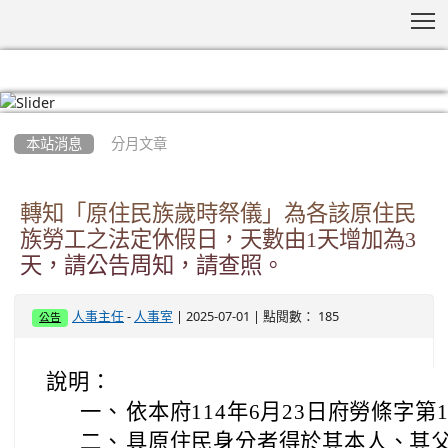
T
:::
本站消息
分月文章
轉知「原住民族歲時祭儀」為各該原住民
族勞工之法定休假日，天數由1天增加為3
天，請公告周知，請查照。
-
| 2025-07-01 | 點閱數： 185
人事主任
人事室
公告
說明：
一、
依本府114年6月23日府勞條字第11
二、
具原住民身分者得於其本人、其