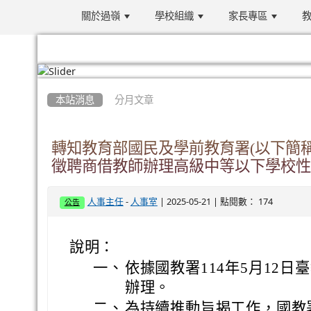
關於過嶺
學校組織
家長專區
教
:::
本站消息
分月文章
轉知教育部國民及學前教育署(以下簡稱國教
徵聘商借教師辦理高級中等以下學校性
-
| 2025-05-21 | 點閱數： 174
人事主任
人事室
公告
說明：
一、
依據國教署114年5月12日臺
辦理。
二、
為持續推動旨揭工作，國教