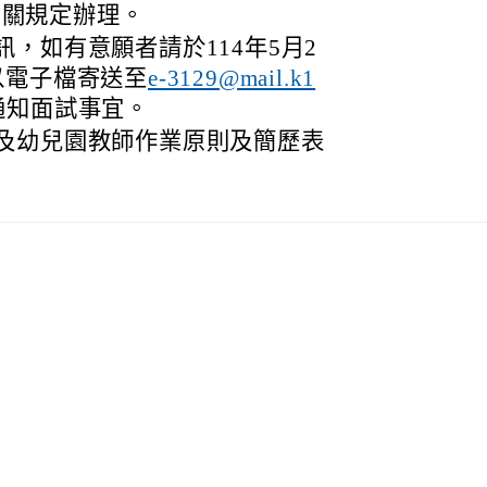
相關規定辦理。
，如有意願者請於114年5月2
以電子檔寄送至
e-3129@mail.k1
通知面試事宜。
及幼兒園教師作業原則及簡歷表