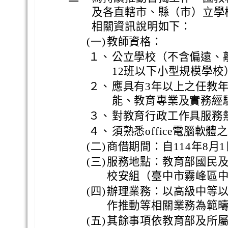
及各直轄市、縣（市）立學
相關資訊說明如下：
(一)
教師資格：
１、
公立學校（不含偏遠、
12班以下小型規模學
２、
應具有3年以上之任教
能、教育專業及實務經
３、
對教育行政工作具服務
４、
須熟悉office電腦軟體
(二)
商借期間：自114年8月1
(三)
服務地點：教育部國民及
校安組（臺中市霧峰區中
(四)
辦理業務：以高級中等
作推動等相關業務為範
(五)
其餘事項依教育部及所