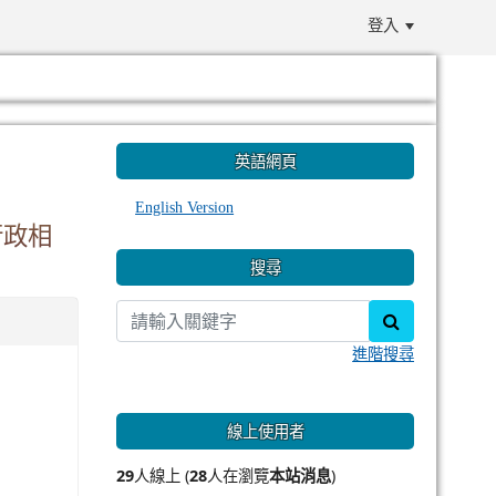
登入
:::
英語網頁
English Version
行政相
搜尋
search
進階搜尋
線上使用者
29
人線上 (
28
人在瀏覽
本站消息
)