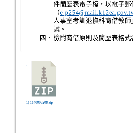
件簡歷表電子檔，以電子郵
（
e-p254@mail.k12ea.gov.t
人事室考訓退撫科商借教師
試。
四、
檢附商借原則及簡歷表格式
1) 1140003208.zip