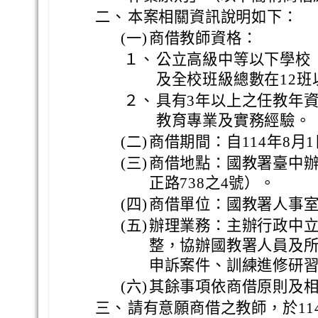
二、
本案相關資訊說明如下：
(一)
商借教師資格：
１、
公立高級中等以下學校
及全校班級總數在12
２、
具有3年以上之任教年
教育專業及實務經驗。
(二)
商借期間：自114年8月1
(三)
商借地點：國教署臺中
正路738之4號）。
(四)
商借單位：國教署人事
(五)
辦理業務：主辦行政中
整，協辦國教署人員及
申訴案件、訓練進修研
(六)
其餘事項依商借原則及
三、
請有意願商借之教師，於11