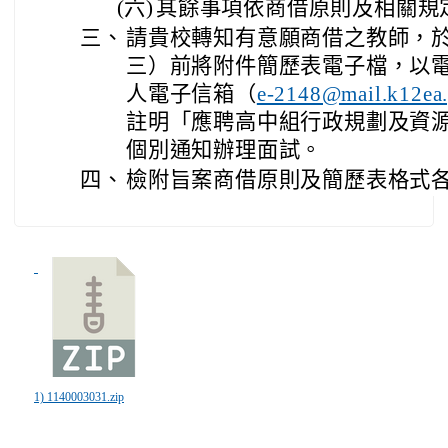
(六)
其餘事項依商借原則及相關規
三、
請貴校轉知有意願商借之教師，於1
三）前將附件簡歷表電子檔，以
人電子信箱（
e-2148@mail.k12ea.
註明「應聘高中組行政規劃及資
個別通知辦理面試。
四、
檢附旨案商借原則及簡歷表格式各
1) 1140003031.zip