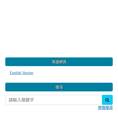
:::
英語網頁
English Version
搜尋
sear
進階搜尋