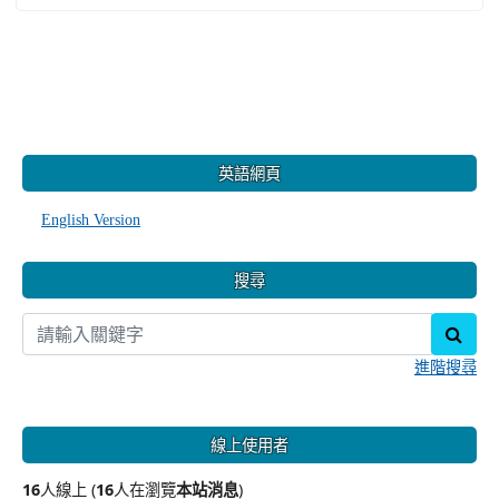
:::
英語網頁
English Version
搜尋
sear
進階搜尋
線上使用者
16
人線上 (
16
人在瀏覽
本站消息
)