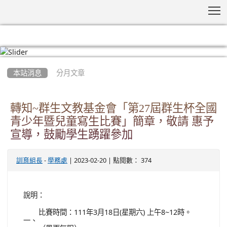
T
:::
本站消息
分月文章
轉知~群生文教基金會「第27屆群生杯全國
青少年暨兒童寫生比賽」簡章，敬請 惠予
宣導，鼓勵學生踴躍參加
-
| 2023-02-20 | 點閱數： 374
訓育組長
學務處
說明：
比賽時間：111年3月18日(星期六) 上午8~12時。
一、