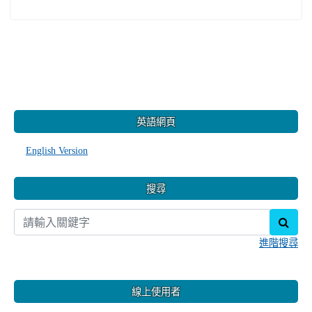
:::
英語網頁
English Version
搜尋
sear
進階搜尋
線上使用者