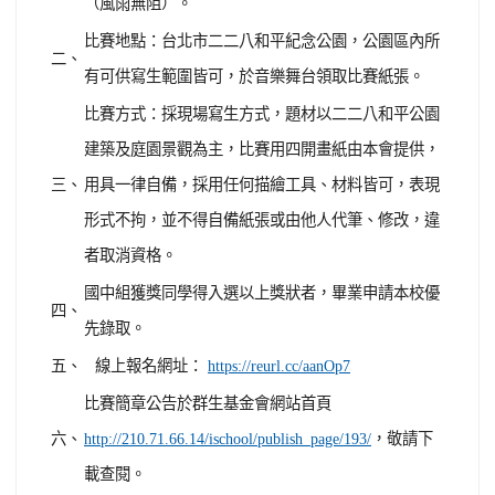
（風雨無阻）。
比賽地點：台北市二二八和平紀念公園，公園區內所
二、
有可供寫生範圍皆可，於音樂舞台領取比賽紙張。
比賽方式：採現場寫生方式，題材以二二八和平公園
建築及庭園景觀為主，比賽用四開畫紙由本會提供，
三、
用具一律自備，採用任何描繪工具、材料皆可，表現
形式不拘，並不得自備紙張或由他人代筆、修改，違
者取消資格。
國中組獲獎同學得入選以上獎狀者，畢業申請本校優
四、
先錄取。
五、
線上報名網址：
https://reurl.cc/aanOp7
比賽簡章公告於群生基金會網站首頁
六、
，敬請下
http://210.71.66.14/ischool/publish_page/193/
載查閱。