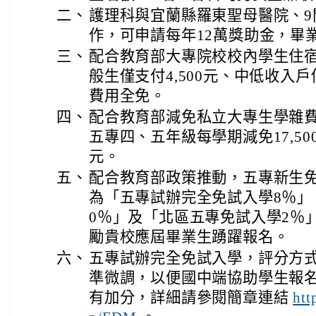
二、
護理科與宜蘭縣羅東聖母醫院、9
作，可申請每年12萬獎助金，畢
三、
配合教育部大專院校校內學生住
般生僅支付4,500元、中低收入戶
費用全免。
四、
配合教育部減免私立大專生學雜
五專四、五年級每學期減免17,500
元。
五、
配合教育部政策推動，五專新生
為「五專試辦完全免試入學8％」
0％」及「北區五專免試入學2％
勵貴校應屆畢業生踴躍報名。
六、
五專試辦完全免試入學，評分方
準微調，以便國中端協助學生報
有加分，詳細請參閱簡章連結
htt