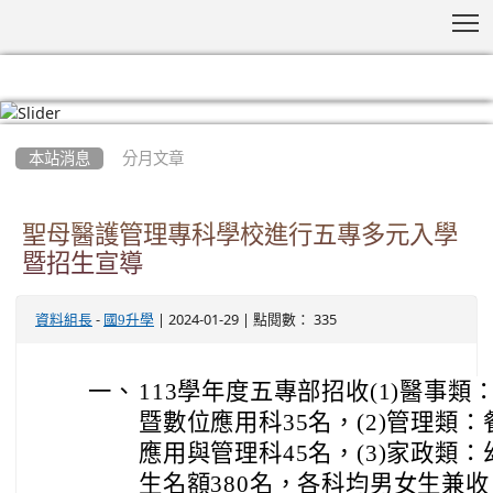
T
:::
本站消息
分月文章
聖母醫護管理專科學校進行五專多元入學
暨招生宣導
-
| 2024-01-29 | 點閱數： 335
資料組長
國9升學
一、
113學年度五專部招收(1)醫事類
暨數位應用科35名，(2)管理類
應用與管理科45名，(3)家政類
生名額380名，各科均男女生兼收