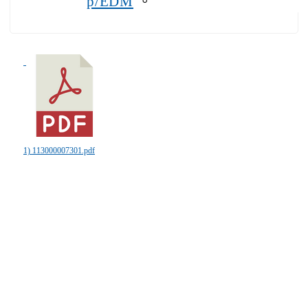
。
p/EDM
1) 113000007301.pdf