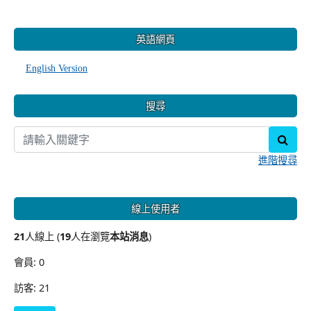
:::
英語網頁
English Version
搜尋
sear
進階搜尋
線上使用者
21
人線上 (
19
人在瀏覽
本站消息
)
會員: 0
訪客: 21