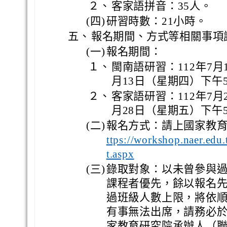
２、
客家語拼音：35人。
(四)
研習時數：21小時。
五、
報名期間、方式等相關事項
(一)
報名期間：
１、
閩南語研習：112年7月
月13日（星期四）下午
２、
客家語研習：112年7月
月28日（星期五）下午
(二)
報名方式：請上國家教
ttps://workshop.naer.ed
t.aspx
(三)
錄取對象：以未曾參與過國
課程者優先，餘以報名
過班級人數上限，將依
有事無法出席，請務必於開
家教育研究院承辦人（