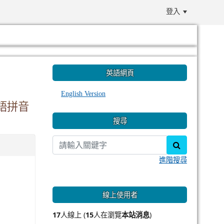
登入
:::
英語網頁
English Version
家語拼音
搜尋
search
進階搜尋
線上使用者
17
人線上 (
15
人在瀏覽
本站消息
)