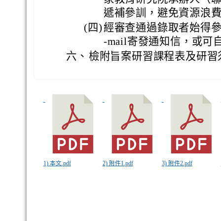
遞補參訓，避免資源浪
(四)
經審查通過錄取者始得參
-mail寄發通知信，或
六、
檢附旨案研習課程表及研習須
1) 本文.pdf
2) 附件1.pdf
3) 附件2.pdf