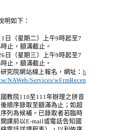
說明如下：
11日（星期二）上午9時起至7
5時止，額滿截止。
26日（星期三）上午9時起至7
5時止，額滿截止。
育研究院網站線上報名，網址：
h
u.tw/NAWeb/Services/wFrmRecen
教院110至111年辦理之拼音
先後順序錄取至額滿為止；如超
順序列為候補。已錄取者若臨時
課前以E-mail或電話告知國
聯絡電話詳課程表），以利依序