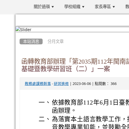
關於過嶺
學校組織
家長專區
教
:::
本站消息
分月文章
函轉教育部辦理「第2035期112年閩
基礎暨教學研習班（二）」一案
-
| 2023-06-06 | 點閱數： 366
教務處課務幹事
研習進修
一、
依據教育部112年6月1日臺教
函辦理。
二、
為落實本土語言教學工作，
音教學專業知能，並鼓勵全