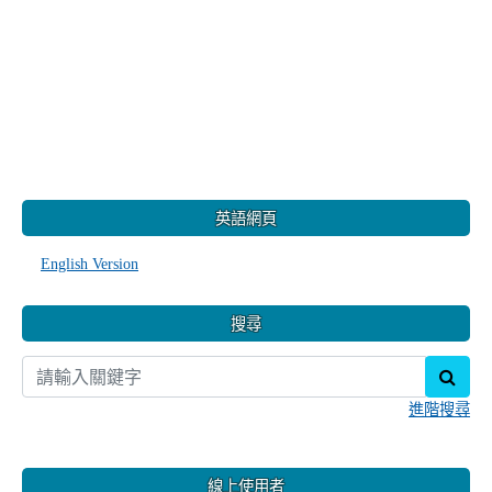
:::
英語網頁
English Version
搜尋
sear
進階搜尋
線上使用者