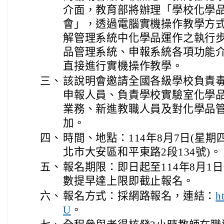
介面，教育部將辦理「學校化學
會」，透過電腦實機操作教學方
解管理系統中化學品運作之執行
品管理系統、申報系統各項功能
直接進行實機操作教學。
三、
該說明會邀請全國各級學校負責
申報人員、負責學校實驗室化學
業務、新進教職人員及對化學品
加。
四、
時間、地點：114年8月7日(星期
北市大安區和平東路2段134號)。
五、
報名期限：即日起至114年8月1
數提早達上限即截止報名。
六、
報名方式：採網路報名，連結：
h
。
U