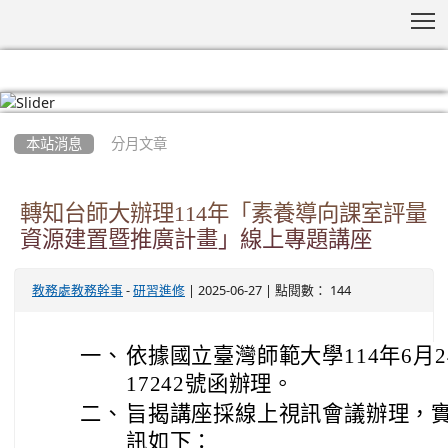
T
:::
本站消息
分月文章
轉知台師大辦理114年「素養導向課室評量
資源建置暨推廣計畫」線上專題講座
-
| 2025-06-27 | 點閱數： 144
教務處教務幹事
研習進修
一、
依據國立臺灣師範大學114年6月2
17242號函辦理。
二、
旨揭講座採線上視訊會議辦理，實
訊如下：