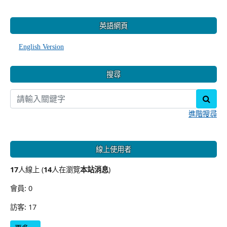
:::
英語網頁
English Version
搜尋
sear
進階搜尋
線上使用者
17
人線上 (
14
人在瀏覽
本站消息
)
會員: 0
訪客: 17