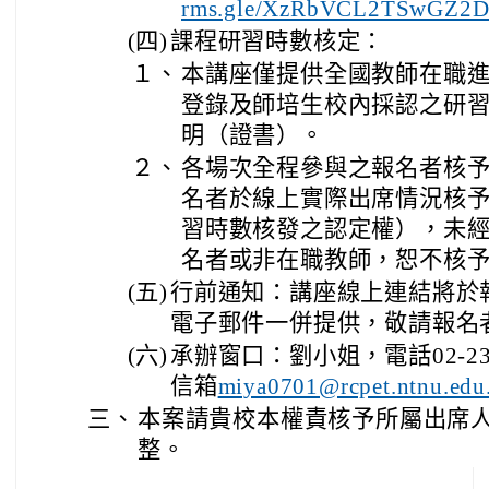
rms.gle/XzRbVCL2TSwGZ2
(四)
課程研習時數核定：
１、
本講座僅提供全國教師在職
登錄及師培生校內採認之研
明（證書）。
２、
各場次全程參與之報名者核予
名者於線上實際出席情況核
習時數核發之認定權），未
名者或非在職教師，恕不核
(五)
行前通知：講座線上連結將於
電子郵件一併提供，敬請報名
(六)
承辦窗口：劉小姐，電話02-236
信箱
miya0701@rcpet.ntnu.edu
三、
本案請貴校本權責核予所屬出席
整。