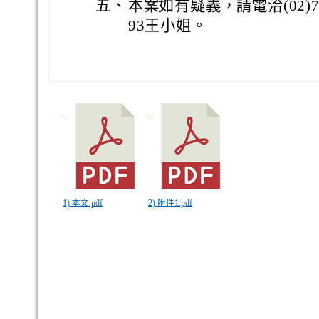
五、
本案如有疑義，請電洽(02)7749
93王小姐。
1) 本文.pdf
2) 附件1.pdf