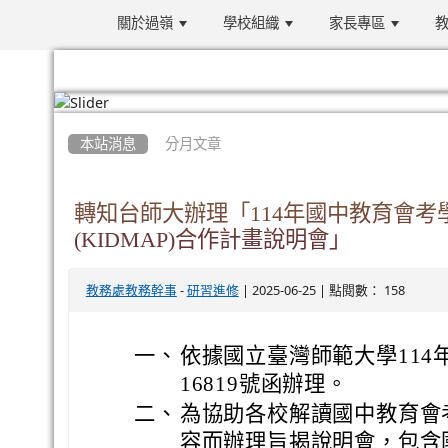
關於過嶺
學校組織
家長專區
教
:::
本站消息
分月文章
轉知台師大辦理「114年國中教育會
(KIDMAP)合作計畫說明會」
-
| 2025-06-25 | 點閱數： 158
教務處教務幹事
研習進修
一、
依據國立臺灣師範大學114年
16819號函辦理。
二、
為協助各校解讀國中教育會
容而辦理旨揭說明會，包含