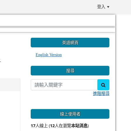
登入
:::
英語網頁
English Version
析
搜尋
search
進階搜尋
線上使用者
17
人線上 (
12
人在瀏覽
本站消息
)