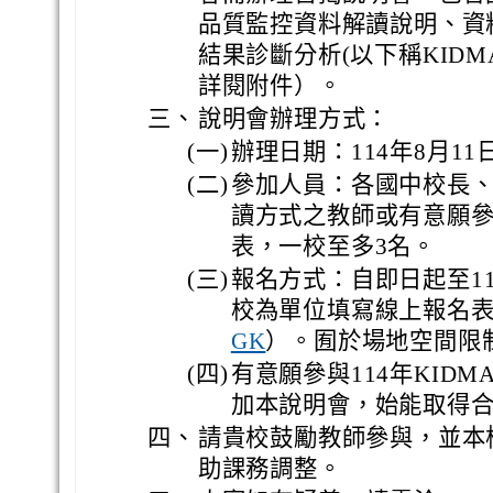
品質監控資料解讀說明、資
結果診斷分析(以下稱KID
詳閱附件）。
三、
說明會辦理方式：
(一)
辦理日期：114年8月11日
(二)
參加人員：各國中校長
讀方式之教師或有意願參
表，一校至多3名。
(三)
報名方式：自即日起至1
校為單位填寫線上報名
）。囿於場地空間限
GK
(四)
有意願參與114年KID
加本說明會，始能取得
四、
請貴校鼓勵教師參與，並本
助課務調整。