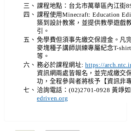
三、
課程地點：台北市萬華區內江街8
四、
課程使用Minecraft: Educatio
築到設計教案，並提供教學遊戲
引。
五、
免學費但須事先繳交保證金。凡
麥塊種子講師訓練專屬紀念T-shi
等。
六、
務必於課程網址:
https://arch.ntc.i
資訊網兩處皆報名，並完成繳交保
功，全程參與者將核予【資訊非專
七、
洽詢電話：(02)2701-0928 黃竫
edriven.org