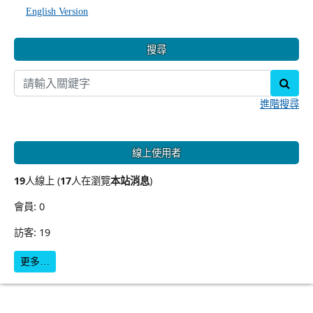
English Version
搜尋
sear
進階搜尋
線上使用者
19
人線上 (
17
人在瀏覽
本站消息
)
會員: 0
訪客: 19
更多…