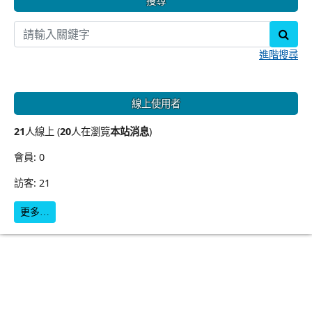
搜尋
sear
進階搜尋
線上使用者
21
人線上 (
20
人在瀏覽
本站消息
)
會員: 0
訪客: 21
更多…