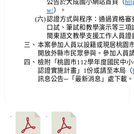
公告於大成國小網站首頁（
htt
）。
w/
(六)
認證方式與程序：通過資格審
口試、筆試和教學演示等三項
閩東語文教學支援工作人員證
三、
本案參加人員以設籍或現居桃園
開放外縣市民眾參與。參加人員
四、
檢附「桃園市112學年度國民中
認證實施計畫」1份或請至本局（
訊息公告─「最新消息」處下載。