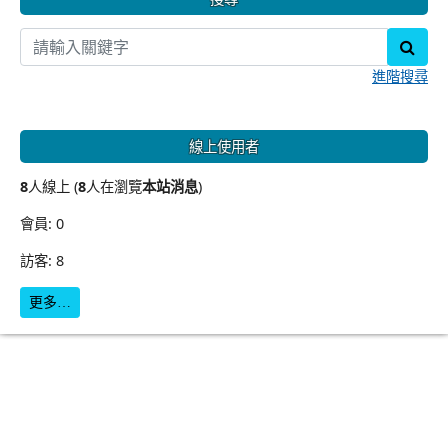
sear
進階搜尋
線上使用者
8
人線上 (
8
人在瀏覽
本站消息
)
會員: 0
訪客: 8
更多…