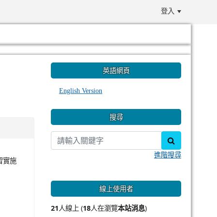
登入
:::
英語網頁
English Version
搜尋
search
進階搜尋
習實施
線上使用者
21
人線上 (
18
人在瀏覽
本站消息
)