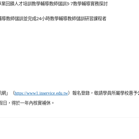
-專業回饋人才培訓教學輔導教師儲訓3-7教學輔導實務探討
薦教學輔導教師儲訓並完成24小時教學輔導教師儲訓研習課程者
訊網」（
）報名登錄，敬請學員所屬學校惠予
https://www1.inservice.edu.tw
逢假日，得於一年內核實補休。