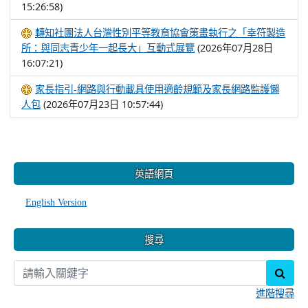
15:26:58)
轉知社團法人台灣性別平等教育協會策畫執行之「幸符製造
(2026年07月28日
所：與同志青少年一起長大」互動式展覽
16:07:21)
家長指引-網路與行動載具使用適齡規範及家長網路監護懶
(2026年07月23日 10:57:44)
人包
:::
英語網頁
English Version
搜尋
sear
進階搜尋