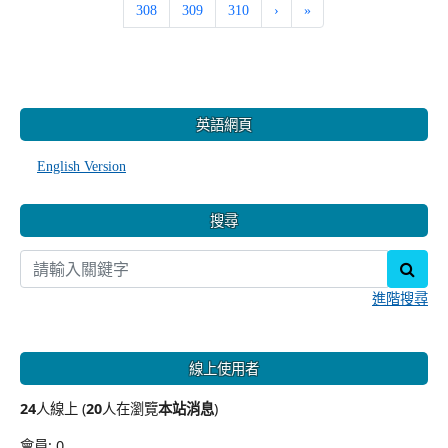
308
309
310
›
»
:::
英語網頁
English Version
搜尋
sear
進階搜尋
線上使用者
24
人線上 (
20
人在瀏覽
本站消息
)
會員: 0