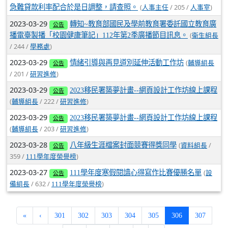
(
/ 205 /
)
急難貸款利率配合於是日調整，請查照。
人事主任
人事室
2023-03-29
轉知~教育部國民及學前教育署委託國立教育廣
公告
(
播電臺製播「校園健康筆記」112年第2季廣播節目訊息。
衛生組長
/ 244 /
)
學務處
2023-03-29
(
情緒引導與再見道別延伸活動工作坊
輔導組長
公告
/ 201 /
)
研習進修
2023-03-29
2023移民署築夢計畫--網頁設計工作坊線上課程
公告
(
/ 222 /
)
輔導組長
研習進修
2023-03-29
2023移民署築夢計畫--網頁設計工作坊線上課程
公告
(
/ 203 /
)
輔導組長
研習進修
2023-03-28
(
/
八年級生涯檔案封面競賽得獎同學
資料組長
公告
359 /
)
111學年度榮譽榜
2023-03-27
(
111學年度寒假閱讀心得寫作比賽優勝名單
設
公告
/ 632 /
)
備組長
111學年度榮譽榜
(current)
«
‹
301
302
303
304
305
306
307