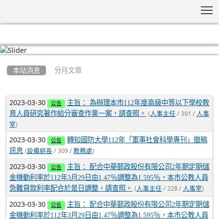
T
:::
本站消息
分月文章
文章列表
2023-03-30
主旨： 為辦理本市112年度高級中等以下學校教
公告
(
/ 391 /
育人員研究著作給分審查作業一案，請查照。
人事主任
人事
)
室
2023-03-30
轉知國防大學112年「軍事社會科學專刊」徵稿
公告
(
/ 309 /
)
訊息
設備組長
教務處
2023-03-30
主旨： 配合中華郵政股份有限公司2年期定期儲
公告
金機動利率於112年3月29日由1.47％調整為1.595％，本市公教人員
(
/ 228 /
)
急難貸款利率配合於是日調整，請查照。
人事主任
人事室
2023-03-30
主旨： 配合中華郵政股份有限公司2年期定期儲
公告
金機動利率於112年3月29日由1.47％調整為1.595％，本市公教人員