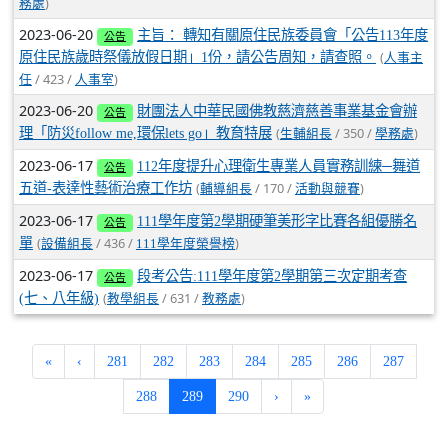
)
務處
2023-06-20
主旨： 轉知有關原住民族委員會「公告113年度
公告
(
原住民族歲時祭儀放假日期」1份，請公告周知，請查照。
人事主
/ 423 /
)
任
人事室
2023-06-20
財團法人中華民國佛教慈濟慈善事業基金會辦
公告
(
/ 350 /
)
理「防災follow me,環保lets go」教育特展
生輔組長
學務處
2023-06-17
112年度提升心理衛生專業人員實務訓練─舞道
公告
(
/ 170 /
)
五道-表達性藝術治療工作坊
輔導組長
活動與競賽
2023-06-17
111學年度第2學期硬筆美形字比賽各組優勝名
公告
(
/ 436 /
)
單
設備組長
111學年度榮譽榜
2023-06-17
段考公告:111學年度第2學期第三次定期考查
公告
(
/ 631 /
)
(七、八年級)
教學組長
教務處
«
‹
281
282
283
284
285
286
287
(current)
288
289
290
›
»