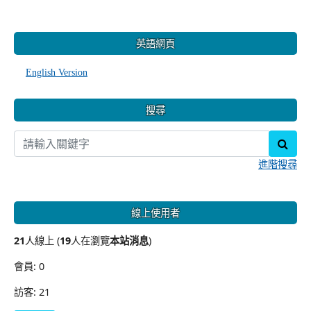
:::
英語網頁
English Version
搜尋
sear
進階搜尋
線上使用者
21
人線上 (
19
人在瀏覽
本站消息
)
會員: 0
訪客: 21