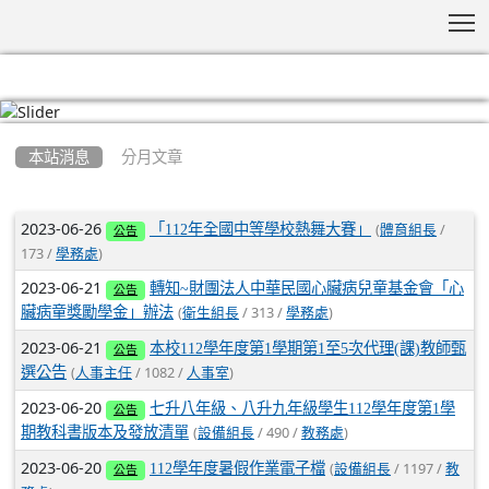
T
:::
本站消息
分月文章
文章列表
2023-06-26
(
/
「112年全國中等學校熱舞大賽」
體育組長
公告
173 /
)
學務處
2023-06-21
轉知~財團法人中華民國心臟病兒童基金會「心
公告
(
/ 313 /
)
臟病童獎勵學金」辦法
衛生組長
學務處
2023-06-21
本校112學年度第1學期第1至5次代理(課)教師甄
公告
(
/ 1082 /
)
選公告
人事主任
人事室
2023-06-20
七升八年級、八升九年級學生112學年度第1學
公告
(
/ 490 /
)
期教科書版本及發放清單
設備組長
教務處
2023-06-20
(
/ 1197 /
112學年度暑假作業電子檔
設備組長
教
公告