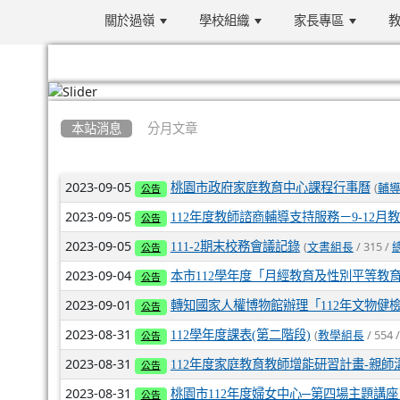
關於過嶺
學校組織
家長專區
教
:::
本站消息
分月文章
文章列表
2023-09-05
(
桃園市政府家庭教育中心課程行事曆
輔
公告
2023-09-05
112年度教師諮商輔導支持服務－9-12月
公告
2023-09-05
(
/ 315 /
111-2期末校務會議記錄
文書組長
公告
2023-09-04
本市112學年度「月經教育及性別平等教
公告
2023-09-01
轉知國家人權博物館辦理「112年文物健
公告
2023-08-31
(
/ 554 
112學年度課表(第二階段)
教學組長
公告
2023-08-31
112年度家庭教育教師增能研習計畫-親師
公告
2023-08-31
桃園市112年度婦女中心─第四場主題講座
公告