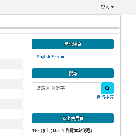
登入
:::
英語網頁
English Version
搜尋
search
進階搜尋
線上使用者
19
人線上 (
13
人在瀏覽
本站消息
)