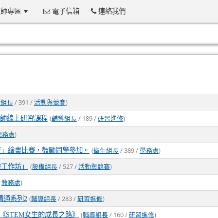
師專區
電子信箱
連絡我們
:::
/ 391 /
)
導組長
活動與競賽
(
/ 189 /
)
教師線上研習課程
輔導組長
研習進修
)
總務處
(
/ 389 /
)
育」繪畫比賽，鼓勵同學參加。
衛生組長
學務處
(
/ 527 /
)
檢工作坊」
設備組長
活動與競賽
/
)
教務處
(
/ 283 /
)
溝通系列2
輔導組長
研習進修
(
/ 160 /
)
《STEM女生的成長之路》
輔導組長
研習進修