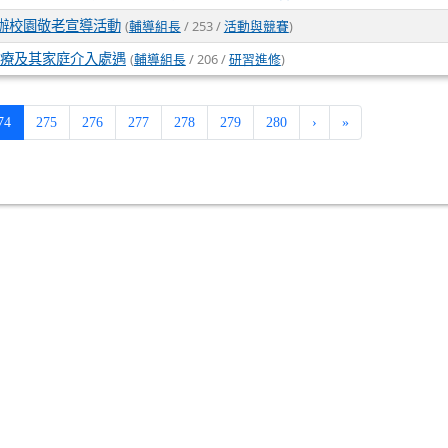
(
/ 253 /
)
辦校園敬老宣導活動
輔導組長
活動與競賽
(
/ 206 /
)
治療及其家庭介入處遇
輔導組長
研習進修
(current)
74
275
276
277
278
279
280
›
»