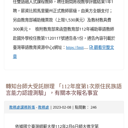
任雙語融入式課程教師，聘任期間將視教學評鑑結果1年1
聘，薪資比照馬里蘭州正式教師薪級，由美方全額支付；
另由教育部補助機票款（上限1,530美元）及教材教具費
300美元。 檢附教育部來函暨教育部112年補助華語教師
赴國外學校任教第112011T號通告各1份，通告內容刊載於
臺灣華語教育資源中心(網址：
....
https://lmit
觀看完整文
章
轉知台師大受託辦理 「112年度第1次原住民族語
言能力認證測驗」，有關本次報名事宜
-
| 2023-02-08 | 點閱數： 246
教務處課務幹事
教務處
依據國立臺灣師範大學112年2月6日師大進字第