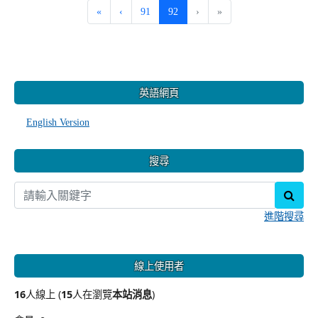
(current)
«
‹
91
92
›
»
:::
英語網頁
English Version
搜尋
sear
進階搜尋
線上使用者
16
人線上 (
15
人在瀏覽
本站消息
)