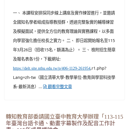
場次資訊如下： (一) 場次一 １、 活動時間：115年4月25
日（星期六）上午10時至12時，線上會議（會議室連結日
後將以郵件另行通知）。 ２、 報名日期：即日起至4月22
日（星期三）截止。 ３、 ...
觀看完整文章
轉知國立清華大學教育與學習科技學系領導與評
鑑中心辦理「115年中小學教育菁英專業培育
班」
-
| 2026-03-11 | 點閱數： 108
教務處課務幹事
活動與競賽
活動
一、 本課程安排採同步線上講座及實作練習進行，並邀請
全國知名學者組成指導教授群，透過完整紮實的輔導練習
及模擬面試，提供全方位的教育理論與實務課程，以多面