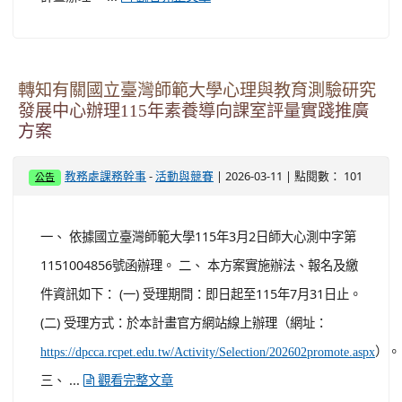
場報名課程代碼圖示各1份
-
| 2026-03-11 | 點閱數： 95
教務處課務幹事
活動與競賽
公告
一、 依據國立臺中教育大學115年3月6日臺中大學數位字
第1154060184號函辦理。 二、 本案研習資訊如下： (一)
研習時間：115年6月14日(星期日)9時起至17時，計1日。
(二) 研習地點：桃園市立桃園高級中等學校(地址：桃園市
桃園區成功路三段38號）。 (三) 參加對象：全國國中小現
職教師及師資培育生皆歡迎報名參加，錄取原則依據實施
計畫辦理。 ...
觀看完整文章
轉知有關國立臺灣師範大學心理與教育測驗研究
發展中心辦理115年素養導向課室評量實踐推廣