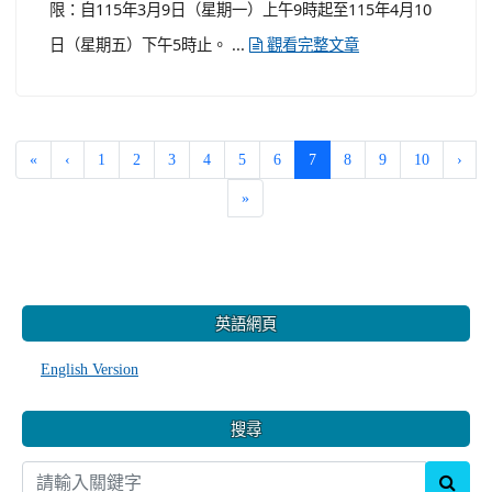
稱設研院)辦理115年度「學美．美學－校園美感
設計實踐計畫」
-
| 2026-03-10 | 點閱數： 107
教務處課務幹事
活動與競賽
公告
一、 依據教育部115年3月2日臺教師(一)字第1150019919
號函辦理。 二、 為落實美感教育融入校園生活，教育部委
請設研院辦理旨揭計畫，透過導入設計思考，從校園生活
教育與環境改造面向解決校園問題，讓學校成為美感浸潤
的場域。重點說明如下： (一) 徵選對象：全國公私立高級
中等以下學校（含公立學校附設幼兒園）。 (二) 申請期
限：自115年3月9日（星期一）上午9時起至115年4月10
日（星期五）下午5時止。 ...
觀看完整文章