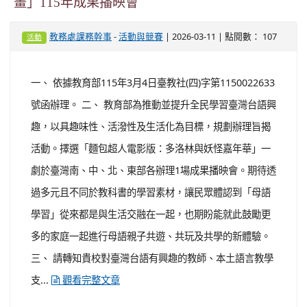
向學習強化擔任校長之實力。 二、 即日起開始報名至115
年3月26日（招收15名，額滿為止）。 三、 檢附招生簡章
及報名表各1份，下載網址:
,r1.php?
https://delt.site.nthu.edu.tw/p/406-1129-261954
Lang=zh-tw（國立清華大學-教學單位-教育與學習科技學
系-最新消息）...
觀看完整文章
轉知教育部委請國立臺中教育大學辦理「113-115
年臺灣台語卡通、動畫字幕製作及配音工作計
畫」115年成果播映會
-
| 2026-03-11 | 點閱數： 107
教務處課務幹事
活動與競賽
活動
一、 依據教育部115年3月4日臺教社(四)字第1150022633