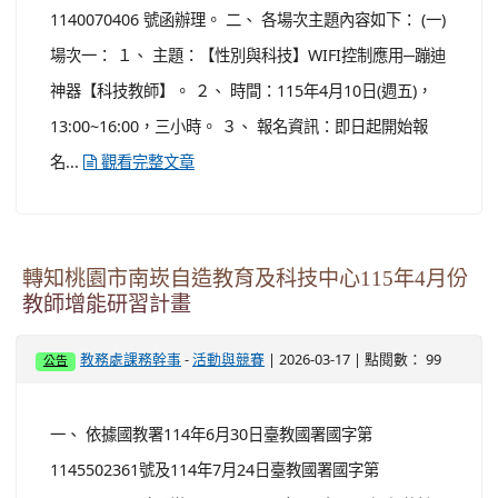
-
| 2026-03-17 | 點閱數： 99
教務處課務幹事
活動與競賽
公告
一、 依據國教署114年6月30日臺教國署國字第
1145502361號及114年7月24日臺教國署國字第
1145503370號函辦理。 二、 115年4月份研習課程共計5
場次，臚列如下： （一）場次一： 1、研習主題：硬幣分
類計數器。 2、研習時間：115/4/10(五)13:00-16:00。 ...
觀看完整文章
轉知國立臺灣師範大學教育系教育專業發展中心
「114學年度國民中小學學習扶助教師增能諮詢
輔導暨多元補強課程模組推動計畫」辦理「促進
學生學習動機之適性學習扶助課程規劃與實作」