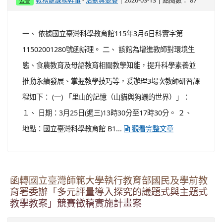
函轉國立臺灣師範大學執行教育部國民及學前教
育署委辦「多元評量導入探究的議題式與主題式
教學教案」競賽徵稿實施計畫案
-
| 2026-03-13 | 點閱數： 88
教務處課務幹事
活動與競賽
公告
一、 依據國立臺灣師範大學（以下簡稱臺師大）115年3月
6日師大科教字第1151005929號函辦理。 二、 旨揭活動
辦理原則如下： (一) 參加對象：全國各公私立高中、國中
及國小在職教師，教案須以國中或國小教材為設計範圍。
(二) 競賽辦法： １、 多元評量嵌入式課程，主要強調歷程
性與形成性評量的理念，引導與回饋學生的學習，同時為
了能夠培養總綱所訂定多元化的核心素...
觀看完整文章