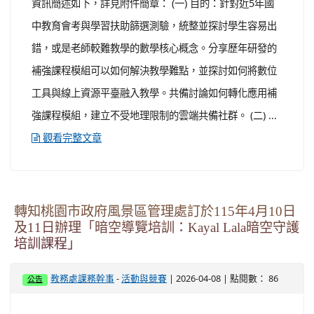
轉知桃園市政府風景區管理處訂於115年4月10日
及11日辦理「暗空導覽培訓：Kayal Lala暗空守護
培訓課程」
-
| 2026-04-08 | 點閱數： 86
教務處課務幹事
活動與競賽
公告
一、 依據桃園市政府風景區管理處（以下簡稱風管處）
115年4月2日桃景服字第1150002316號函辦理。 二、 旨
揭活動係風管處辦理「拉拉山暗空勝地推廣及在地社群輔
導」計畫，為推廣天文教育，藉由實作體驗及專業講解，
提升復興區師生對自然環境與天文知識之認識及學習興
趣。 三、 活動相關資訊如下： (一) 日期： １、 場次一：
115年4月10日(星期五)。 ...
觀看完整文章