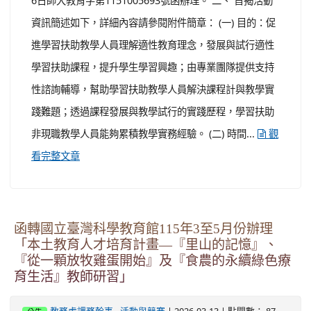
函轉國立臺灣科學教育館115年3至5月份辦理
「本土教育人才培育計畫—『里山的記憶』、
『從一顆放牧雞蛋開始』及『食農的永續綠色療
育生活』教師研習」
-
| 2026-03-13 | 點閱數： 87
教務處課務幹事
活動與競賽
公告
一、 依據國立臺灣科學教育館115年3月6日科實字第
11502001280號函辦理。 二、 該館為增進教師對環境生
態、食農教育及母語教育相關教學知能，提升科學素養並
推動永續發展、掌握教學技巧等，爰辦理3場次教師研習課
程如下： (一) 「里山的記憶（山貓與狗蟻的世界）」：
１、 日期：3月25日(週三)13時30分至17時30分。 ２、
地點：國立臺灣科學教育館 B1...
觀看完整文章