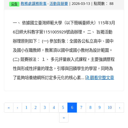
(current)
«
‹
1
2
3
4
5
6
7
8
9
10
›
»
:::
英語網頁
English Version
搜尋
sear
進階搜尋