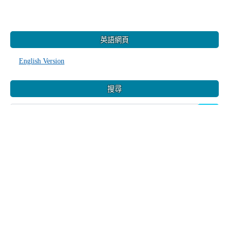
線上使用者
34
人線上 (
29
人在瀏覽
本站消息
)
會員: 0
訪客: 34
更多…