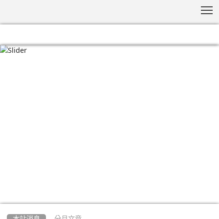
T
:::
本站消息
分月文章
文章列表
有關桃園市114學年度偏遠地區及非山非市學校
北區整合性計畫—本校辦理教師研習活動一案
-
| 2026-04-08 | 點閱數： 114
教務處課務幹事
活動與競賽
公告
一、 依據偏遠地區學校教育發展條例、教育部補助偏遠地
區學 校及非山非市學校教育經費作業要點、國民教育及特