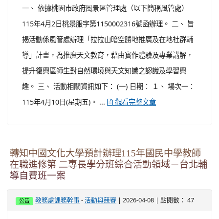
轉知中國文化大學預計辦理115年國民中學教師
在職進修第 二專長學分班綜合活動領域－台北輔
導自費班一案
-
| 2026-04-08 | 點閱數： 47
教務處課務幹事
活動與競賽
公告
一、 依據中國文化大學115年3月25日校廣字第
1150001057號函辦 理。 二、 有意願參加自費班之教師，
請於115年6月13日前回填網址（
），額滿即停招。 三、 預計開班
https://scedux.com/qVqX
時間為115年暑假至117年寒假，共四個階段。詳細開班資
訊，請逕洽該校承辦人馬浩屏(02)77097801分機 7575。
轉知桃園市大溪自造教育及科技中心115年四月