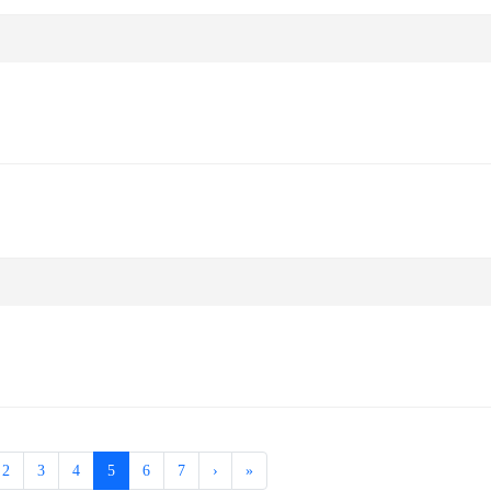
(current)
2
3
4
5
6
7
›
»