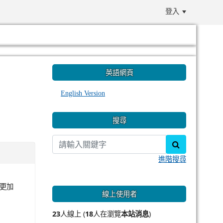
登入
:::
英語網頁
English Version
搜尋
search
進階搜尋
生更加
線上使用者
23
人線上 (
18
人在瀏覽
本站消息
)