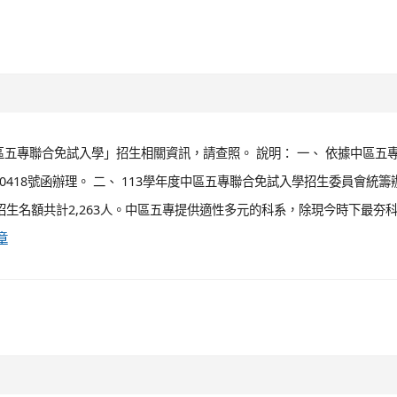
五專聯合免試入學」招生相關資訊，請查照。 說明： 一、 依據中區五
00418號函辦理。 二、 113學年度中區五專聯合免試入學招生委員會統籌
招生名額共計2,263人。中區五專提供適性多元的科系，除現今時下最夯
章