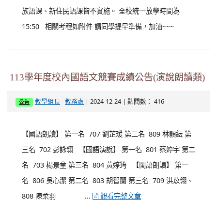
族語課、新住民語課皆不實施。 全校統一放學時間為
15:50 相關考程如附件 請同學提早準備，加油~~~
113學年度校內國語文競賽成績公告(演說朗讀類)
-
| 2024-12-24 | 點閱數： 416
教學組長
教務處
公告
【國語朗讀】 第一名 707 劉芷瑗 第二名 809 林顥紜 第
三名 702 彭詠翎 【國語演說】 第一名 801 蔡婷宇 第二
名 703 楊景童 第三名 804 黃婷筠 【閩語朗讀】 第一
名 806 吳心潔 第二名 803 胡智蘭 第三名 709 洪苡翎、
808 陳柔羽 ...
觀看完整文章