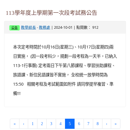
113學年度上學期第一次段考試務公告
-
| 2024-10-01 | 點閱數： 912
教學組長
教務處
公告
本次定考時間於10月16日(星期三)、10月17日(星期四)兩
日實施， (因一段考科少，規劃一段考程為一天半，已納入
113-1行事曆) 定考兩日下午第八節課程、學習扶助課程、
族語課、新住民語課皆不實施， 全校統一放學時間為
15:50 相關考程及考試範圍如附件 請同學提早複習、準
備!!!
(current)
«
‹
1
2
3
4
5
6
7
8
›
»