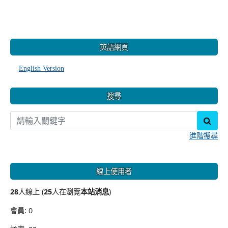
:::
英語網頁
English Version
搜尋
sear
進階搜尋
線上使用者
28
人線上 (
25
人在瀏覽
本站消息
)
會員: 0