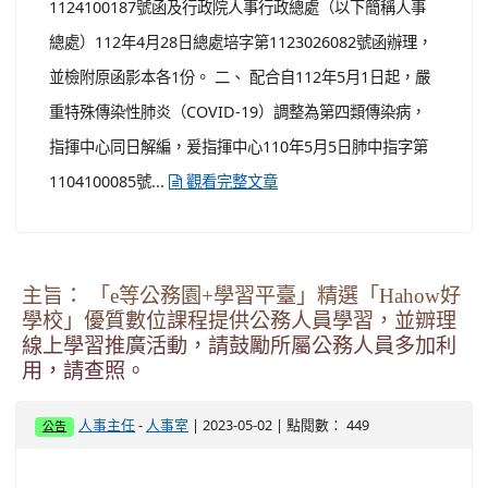
1124100187號函及行政院人事行政總處（以下簡稱人事
總處）112年4月28日總處培字第1123026082號函辦理，
並檢附原函影本各1份。 二、 配合自112年5月1日起，嚴
重特殊傳染性肺炎（COVID-19）調整為第四類傳染病，
指揮中心同日解編，爰指揮中心110年5月5日肺中指字第
1104100085號...
觀看完整文章
主旨： 「e等公務園+學習平臺」精選「Hahow好
學校」優質數位課程提供公務人員學習，並辧理
線上學習推廣活動，請鼓勵所屬公務人員多加利
用，請查照。
-
| 2023-05-02 | 點閱數： 449
人事主任
人事室
公告