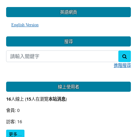
:::
英語網頁
English Version
搜尋
sear
進階搜尋
線上使用者
16
人線上 (
15
人在瀏覽
本站消息
)
會員: 0
訪客: 16
更多…