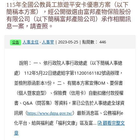
115年全國公教員工旅遊平安卡優惠方案（以下
簡稱本方案），經公開徵選由富邦產物保險股份
有限公司（以下簡稱富邦產險公司）承作相關訊
息一案，請查照。
-
| 2023-05-25 | 點閱數： 446
人事主任
人事室
公告
說明： 一、 依行政院人事行政總處（以下簡稱人事總
處） 112年5月22日總處給字第11200161182號函辦理，
並檢附原函影本1份。 二、 有關本方案宣傳DM、要保書
（個人暨家庭型）、保險費（信用卡）自動扣繳付款授權
書、Q&A（問答集）等資料，業已公告於人事總處全球資
訊網（
）最新消息區、公務福利e
https://www.dgpa.gov.tw/
化平台、給與福利處「福利文康」區及富...
觀看完整文
章