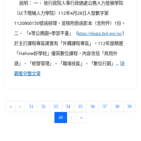
說明： 一、 依行政院人事行政總處公務人力發展學院
（以下簡稱人力學院）112年4月28日人發數字第
1120800150號函辦理，並檢附原函影本（含附件）1份。
二、 「e等公務園+學習平臺」（
）
https://elearn.hrd.gov.tw/
於主打課程專區建置有「外購課程專區」，112年度精選
「Hahow好學校」優質數位課程，內容含括「商用外
語」、「經營管理」、「職場技能」、「數位行銷」...
觀看完整文章
«
‹
31
32
33
34
35
36
37
38
39
(current)
40
›
»