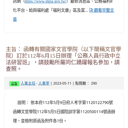
訊網（
）最新消息區、公務福利e
https://www.dgpa.gov.tw/
化平台、給與福利處「福利文康」區及富...
觀看完整文
章
主旨： 函轉有關國家文官學院（以下簡稱文官學
院）訂於112年6月15日辦理「公務人員行政中立
法研習班」，請鼓勵所屬同仁踴躍報名參加，請
查照。
-
| 2023-05-11 | 點閱數： 290
人事主任
人事室
公告
說明： 依本府112年5月9日府人考字第1120122790號
函轉文官學院112年5月5日國院訓字第1120500114號函辦
理，並檢附原函及附件各1份。