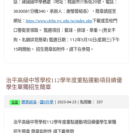
話：建國國中學務處（地址：桃園市介新街20號，電話：
3630081分機340，承辦人：謝瑩蓉組長），簡章請逕至
網址：
下載或至校門
https://www.ckjhs.tyc.edu.tw/index.php
口警衛室領取。 甄選項目：籃球、排球、舉重。(男女不
拘，名額詳見簡章) 甄選日期：112年5月10日(星期三)下午
15時開始。 招生簡章如附件，請下在參閱。
治平高級中等學校112學年度重點運動項目績優
學生單獨招生簡章
-
| 2023-04-23 | 點閱數： 337
體育組長
國9升學
公告
治平高級中等學校112學年度重點運動項目績優學生單獨
招生簡章 簡章如附件 請下載參閱