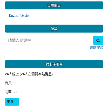
英語網頁
English Version
搜尋
sear
進階搜尋
線上使用者
24
人線上 (
24
人在瀏覽
本站消息
)
會員: 0
訪客: 24
更多…