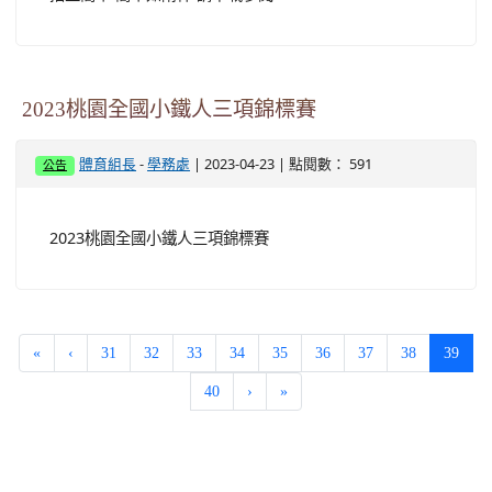
2023桃園全國小鐵人三項錦標賽
-
| 2023-04-23 | 點閱數： 591
體育組長
學務處
公告
2023桃園全國小鐵人三項錦標賽
(curr
«
‹
31
32
33
34
35
36
37
38
39
40
›
»
:::