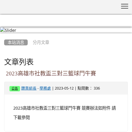
T
:::
本站消息
分月文章
文章列表
2023高雄市社教盃三對三籃球鬥牛賽
-
| 2023-05-12 | 點閱數： 336
體育組長
學務處
公告
2023高雄市社教盃三對三籃球鬥牛賽 競賽辦法如附件 請
下載參閱