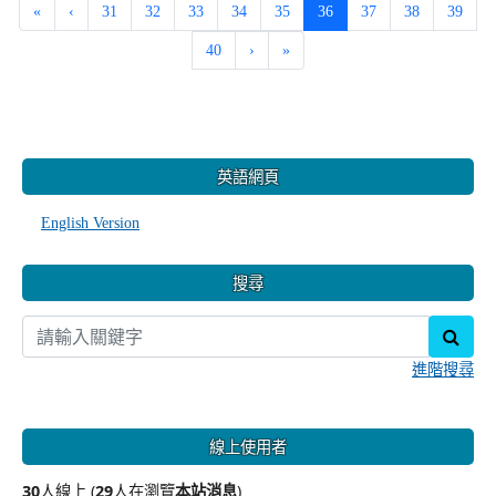
(current)
«
‹
31
32
33
34
35
36
37
38
39
40
›
»
:::
英語網頁
English Version
搜尋
sear
進階搜尋
線上使用者
30
人線上 (
29
人在瀏覽
本站消息
)