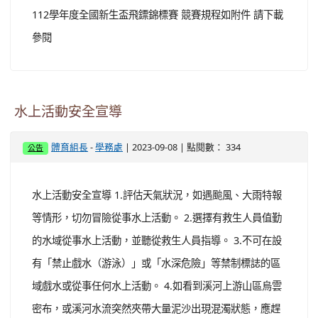
112學年度全國新生盃飛鏢錦標賽 競賽規程如附件 請下載
參閱
水上活動安全宣導
-
| 2023-09-08 | 點閱數： 334
體育組長
學務處
公告
水上活動安全宣導 1.評估天氣狀況，如遇颱風、大雨特報
等情形，切勿冒險從事水上活動。 2.選擇有救生人員值勤
的水域從事水上活動，並聽從救生人員指導。 3.不可在設
有「禁止戲水（游泳）」或「水深危險」等禁制標誌的區
域戲水或從事任何水上活動。 4.如看到溪河上游山區烏雲
密布，或溪河水流突然夾帶大量泥沙出現混濁狀態，應趕