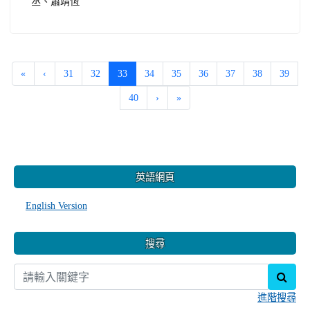
丞、蕭靖恆
(current)
«
‹
31
32
33
34
35
36
37
38
39
40
›
»
:::
英語網頁
English Version
搜尋
sear
進階搜尋